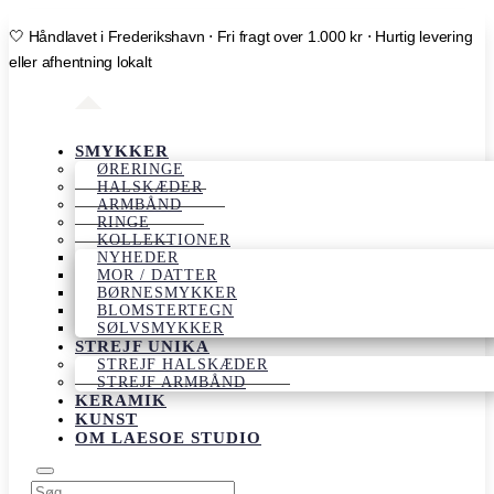
🤍 Håndlavet i Frederikshavn ⋅ Fri fragt over 1.000 kr ⋅ Hurtig levering
eller afhentning lokalt
SMYKKER
ØRERINGE
HALSKÆDER
ARMBÅND
RINGE
KOLLEKTIONER
NYHEDER
MOR / DATTER
BØRNESMYKKER
BLOMSTERTEGN
SØLVSMYKKER
STREJF UNIKA
STREJF HALSKÆDER
STREJF ARMBÅND
KERAMIK
KUNST
OM LAESOE STUDIO