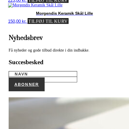
225,00
kr.
TILFØJ TIL KURV
Morgendis Keramik Skål Lille
150,00
kr.
TILFØJ TIL KURV
Nyhedsbrev
Få nyheder og gode tilbud direkte i din indbakke.
Succesbesked
ABONNER