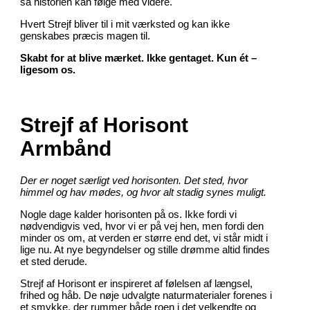
så historien kan følge med videre.
Hvert Strejf bliver til i mit værksted og kan ikke
genskabes præcis magen til.
Skabt for at blive mærket. Ikke gentaget. Kun ét –
ligesom os.
Strejf af Horisont
Armbånd
Der er noget særligt ved horisonten. Det sted, hvor
himmel og hav mødes, og hvor alt stadig synes muligt.
Nogle dage kalder horisonten på os. Ikke fordi vi
nødvendigvis ved, hvor vi er på vej hen, men fordi den
minder os om, at verden er større end det, vi står midt i
lige nu. At nye begyndelser og stille drømme altid findes
et sted derude.
Strejf af Horisont er inspireret af følelsen af længsel,
frihed og håb. De nøje udvalgte naturmaterialer forenes i
et smykke, der rummer både roen i det velkendte og