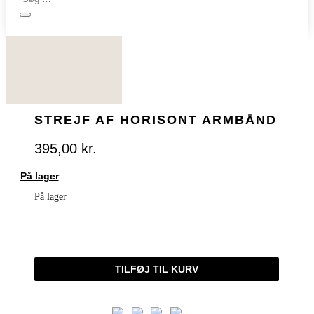
STREJF AF HORISONT ARMBÅND
395,00
kr.
På lager
På lager
STREJF
AF
HORISONT
TILFØJ TIL KURV
ARMBÅND
ANTAL