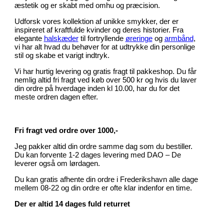
æstetik og er skabt med omhu og præcision.
Udforsk vores kollektion af unikke smykker, der er
inspireret af kraftfulde kvinder og deres historier. Fra
elegante
halskæder
til fortryllende
øreringe
og
armbånd
,
vi har alt hvad du behøver for at udtrykke din personlige
stil og skabe et varigt indtryk.
Vi har hurtig levering og gratis fragt til pakkeshop. Du får
nemlig altid fri fragt ved køb over 500 kr og hvis du laver
din ordre på hverdage inden kl 10.00, har du for det
meste ordren dagen efter.
Fri fragt ved ordre over 1000,-
Jeg pakker altid din ordre samme dag som du bestiller.
Du kan forvente 1-2 dages levering med DAO – De
leverer også om lørdagen.
Du kan gratis afhente din ordre i Frederikshavn alle dage
mellem 08-22 og din ordre er ofte klar indenfor en time.
Der er altid 14 dages fuld returret