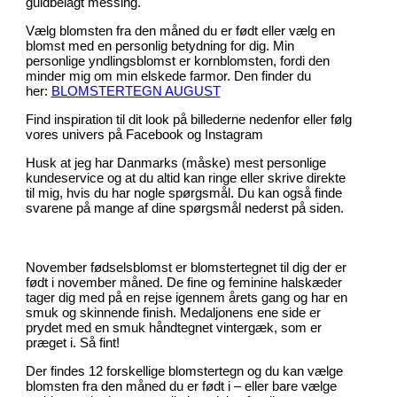
guldbelagt messing.
Vælg blomsten fra den måned du er født eller vælg en
blomst med en personlig betydning for dig. Min
personlige yndlingsblomst er kornblomsten, fordi den
minder mig om min elskede farmor. Den finder du
her:
BLOMSTERTEGN AUGUST
Find inspiration til dit look på billederne nedenfor eller følg
vores univers på Facebook og Instagram
Husk at jeg har Danmarks (måske) mest personlige
kundeservice og at du altid kan ringe eller skrive direkte
til mig, hvis du har nogle spørgsmål. Du kan også finde
svarene på mange af dine spørgsmål nederst på siden.
November fødselsblomst er blomstertegnet til dig der er
født i november måned. De fine og feminine halskæder
tager dig med på en rejse igennem årets gang og har en
smuk og skinnende finish. Medaljonens ene side er
prydet med en smuk håndtegnet vintergæk, som er
præget i. Så fint!
Der findes 12 forskellige blomstertegn og du kan vælge
blomsten fra den måned du er født i – eller bare vælge