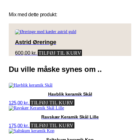
Mix med dette produkt:
Astrid Øreringe
600,00
kr.
TILFØJ TIL KURV
Du ville måske synes om ..
Havblik keramik Skål
125,00
kr.
TILFØJ TIL KURV
Ravskær Keramik Skål Lille
175,00
kr.
TILFØJ TIL KURV
Saltskum keramik Kop