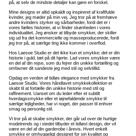
på, at selv de mindste detaljer kan gøre en forskel.
Mine designs er altid opkaldt og inspireret af kraftfulde
kvinder, jeg møder på min vej. Jeg tror på at fremhæve
andre kvinders styrker og sårbarheder, fordi det er i
vores fælles historier, at vi finder skønheden i vores
individualitet. Jeg ønsker at tilbyde smykker, der skiller
sig ud fra det kommercielle og masseproducerede, fordi
jeg tror på, at særlige ting ikke kommer i overflod.
Hos Laesoe Studio er det ikke kun et smykke; det er din
historie i guld, tæt på dit hjerte. Lad vores smykker være
en del af din rejse, som du fejrer din unikke fortælling og
omfavner dit sandeste jeg med stil og selvtillid.
Opdag en verden af tidløs elegance med smykker fra
Laesoe Studio. Vores håndlavet smykkekollektion er
skabt til at fortælle din unikke historie med stil og
raffinement. Uanset om du leder efter et subtilt
hverdagssmykke eller et iøjnefaldende smykke til
særlige lejligheder, har vi noget, der passer til enhver
smag og personlig stil.
Vi tror på at skabe smykker, der går ud over de hurtige
modetrends og i stedet tilbyder et tidløst design, der vil
være en del af din garderobe i årevis. Hvert enkelt
smykke er omhyggeligt designet for sin kvalitet og