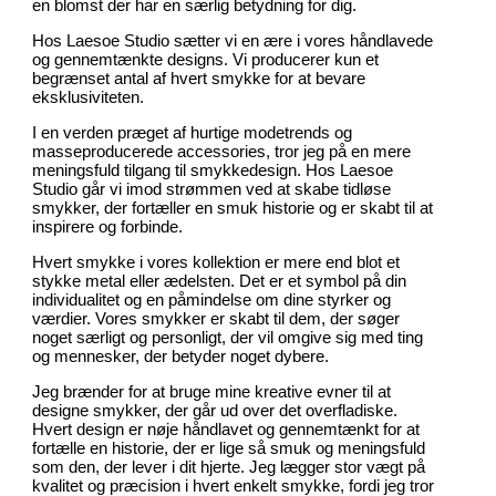
en blomst der har en særlig betydning for dig.
Hos Laesoe Studio sætter vi en ære i vores håndlavede
og gennemtænkte designs. Vi producerer kun et
begrænset antal af hvert smykke for at bevare
eksklusiviteten.
I en verden præget af hurtige modetrends og
masseproducerede accessories, tror jeg på en mere
meningsfuld tilgang til smykkedesign. Hos Laesoe
Studio går vi imod strømmen ved at skabe tidløse
smykker, der fortæller en smuk historie og er skabt til at
inspirere og forbinde.
Hvert smykke i vores kollektion er mere end blot et
stykke metal eller ædelsten. Det er et symbol på din
individualitet og en påmindelse om dine styrker og
værdier. Vores smykker er skabt til dem, der søger
noget særligt og personligt, der vil omgive sig med ting
og mennesker, der betyder noget dybere.
Jeg brænder for at bruge mine kreative evner til at
designe smykker, der går ud over det overfladiske.
Hvert design er nøje håndlavet og gennemtænkt for at
fortælle en historie, der er lige så smuk og meningsfuld
som den, der lever i dit hjerte. Jeg lægger stor vægt på
kvalitet og præcision i hvert enkelt smykke, fordi jeg tror