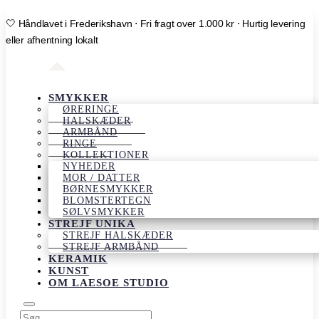
🤍 Håndlavet i Frederikshavn ⋅ Fri fragt over 1.000 kr ⋅ Hurtig levering
eller afhentning lokalt
SMYKKER
ØRERINGE
HALSKÆDER
ARMBÅND
RINGE
KOLLEKTIONER
NYHEDER
MOR / DATTER
BØRNESMYKKER
BLOMSTERTEGN
SØLVSMYKKER
STREJF UNIKA
STREJF HALSKÆDER
STREJF ARMBÅND
KERAMIK
KUNST
OM LAESOE STUDIO