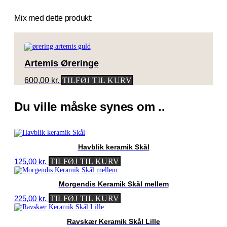
Mix med dette produkt:
Artemis Øreringe
600,00
kr.
TILFØJ TIL KURV
Du ville måske synes om ..
Havblik keramik Skål
125,00
kr.
TILFØJ TIL KURV
Morgendis Keramik Skål mellem
225,00
kr.
TILFØJ TIL KURV
Ravskær Keramik Skål Lille