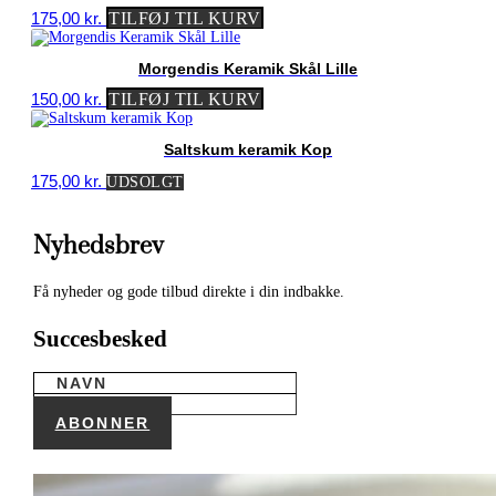
175,00
kr.
TILFØJ TIL KURV
Morgendis Keramik Skål Lille
150,00
kr.
TILFØJ TIL KURV
Saltskum keramik Kop
175,00
kr.
UDSOLGT
Nyhedsbrev
Få nyheder og gode tilbud direkte i din indbakke.
Succesbesked
ABONNER