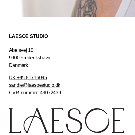
LAESOE STUDIO
Abelsvej 10
9900 Frederikshavn
Danmark
DK +45 81716095
sandie@laesoestudio.dk
CVR-nummer:
43072439