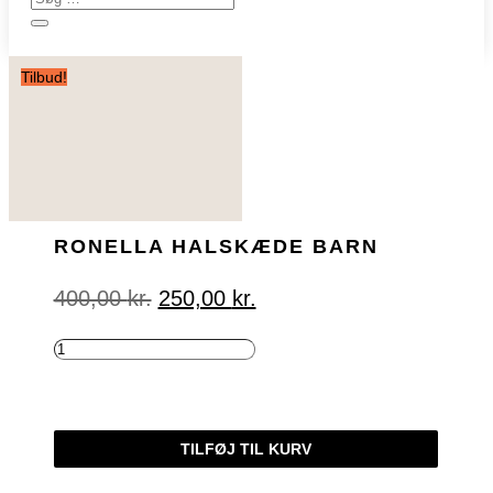
Tilbud!
RONELLA HALSKÆDE BARN
Den
Den
400,00
kr.
250,00
kr.
oprindelige
aktuelle
pris
pris
var:
er:
RONELLA
400,00 kr..
250,00 kr..
HALSKÆDE
BARN
ANTAL
TILFØJ TIL KURV