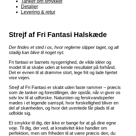
Tanker om smykket
Detaljer
Levering & retur
Strejf af Fri Fantasi Halskæde
Der findes et sted i os, hvor reglerne slipper taget, og alt
stadig kan blive til noget nyt.
Fri fantasi er barnets nysgerrighed, de vilde idéer og
modet til at skabe uden at kende resultatet på forhånd.
Det er evnen til at drømme stort, lege frit og lade hjertet
vise vejen.
Strejf af Fri Fantasi er skabt uden faste rammer – præcis
som de tanker og forestillinger, der opstår, når vi giver os
selv lov til at udforske. Natursten og ferskvandsperler
mødes i et legende samspil, hvor forskellighed bliver en
del af skønheden, og hvor det uventede får plads til at
udfolde sig.
Et smykke til dig, der ikke er bange for at gå dine egne
veje. Til dig, der ved, at kreativitet ikke handler om
perfektion, men om friheden til at være præcis den, du