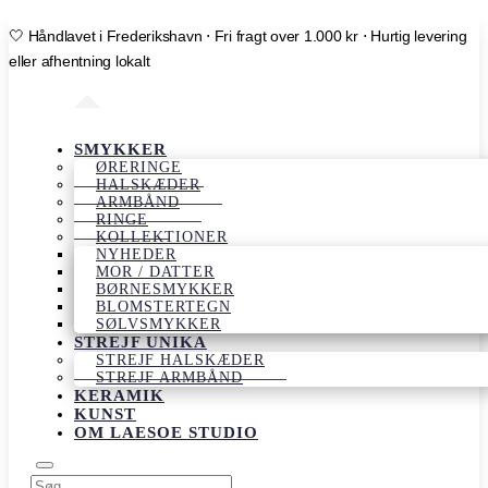
🤍 Håndlavet i Frederikshavn ⋅ Fri fragt over 1.000 kr ⋅ Hurtig levering
eller afhentning lokalt
SMYKKER
ØRERINGE
HALSKÆDER
ARMBÅND
RINGE
KOLLEKTIONER
NYHEDER
MOR / DATTER
BØRNESMYKKER
BLOMSTERTEGN
SØLVSMYKKER
STREJF UNIKA
STREJF HALSKÆDER
STREJF ARMBÅND
KERAMIK
KUNST
OM LAESOE STUDIO