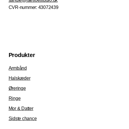
sandie@laesoestudio.dk
CVR-nummer:
43072439
Produkter
Armbånd
Halskæder
Øreringe
Ringe
Mor & Datter
Sidste chance