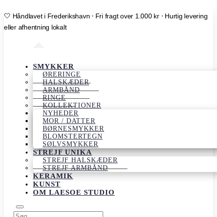
🤍 Håndlavet i Frederikshavn ⋅ Fri fragt over 1.000 kr ⋅ Hurtig levering
eller afhentning lokalt
SMYKKER
ØRERINGE
HALSKÆDER
ARMBÅND
RINGE
KOLLEKTIONER
NYHEDER
MOR / DATTER
BØRNESMYKKER
BLOMSTERTEGN
SØLVSMYKKER
STREJF UNIKA
STREJF HALSKÆDER
STREJF ARMBÅND
KERAMIK
KUNST
OM LAESOE STUDIO
Products