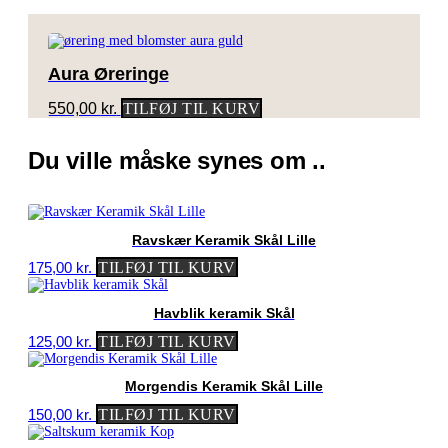
Aura Øreringe
550,00
kr.
TILFØJ TIL KURV
Du ville måske synes om ..
Ravskær Keramik Skål Lille
175,00
kr.
TILFØJ TIL KURV
Havblik keramik Skål
125,00
kr.
TILFØJ TIL KURV
Morgendis Keramik Skål Lille
150,00
kr.
TILFØJ TIL KURV