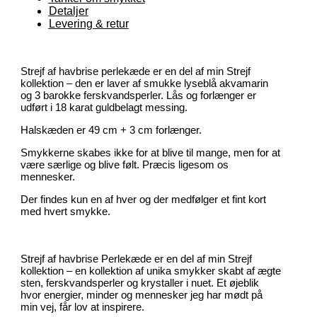
Detaljer
Levering & retur
Strejf af havbrise perlekæde er en del af min Strejf
kollektion – den er laver af smukke lyseblå akvamarin
og 3 barokke ferskvandsperler. Lås og forlænger er
udført i 18 karat guldbelagt messing.
Halskæden er 49 cm + 3 cm forlænger.
Smykkerne skabes ikke for at blive til mange, men for at
være særlige og blive følt. Præcis ligesom os
mennesker.
Der findes kun en af hver og der medfølger et fint kort
med hvert smykke.
Strejf af havbrise Perlekæde er en del af min Strejf
kollektion – en kollektion af unika smykker skabt af ægte
sten, ferskvandsperler og krystaller i nuet. Et øjeblik
hvor energier, minder og mennesker jeg har mødt på
min vej, får lov at inspirere.