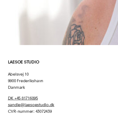
LAESOE STUDIO
Abelsvej 10
9900 Frederikshavn
Danmark
DK +45 81716095
sandie@laesoestudio.dk
CVR-nummer:
43072439