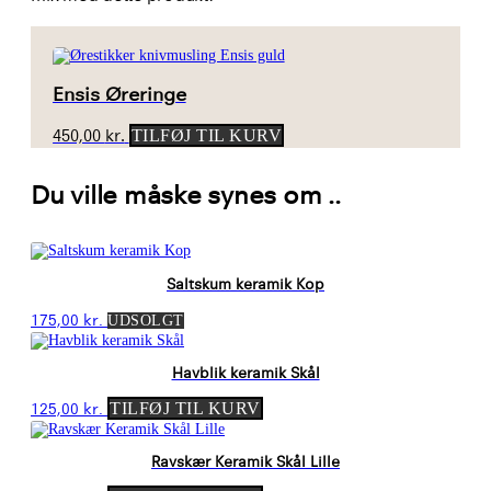
Ensis Øreringe
450,00
kr.
TILFØJ TIL KURV
Du ville måske synes om ..
Saltskum keramik Kop
175,00
kr.
UDSOLGT
Havblik keramik Skål
125,00
kr.
TILFØJ TIL KURV
Ravskær Keramik Skål Lille