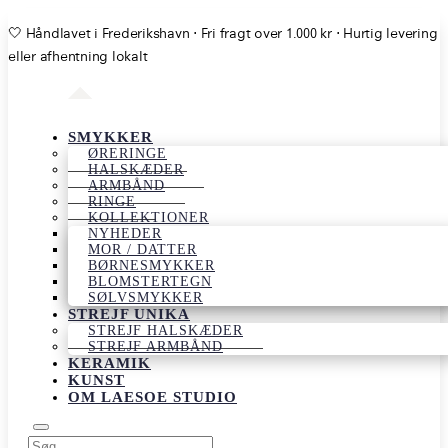
🤍 Håndlavet i Frederikshavn ⋅ Fri fragt over 1.000 kr ⋅ Hurtig levering
eller afhentning lokalt
SMYKKER
ØRERINGE
HALSKÆDER
ARMBÅND
RINGE
KOLLEKTIONER
NYHEDER
MOR / DATTER
BØRNESMYKKER
BLOMSTERTEGN
SØLVSMYKKER
STREJF UNIKA
STREJF HALSKÆDER
STREJF ARMBÅND
KERAMIK
KUNST
OM LAESOE STUDIO