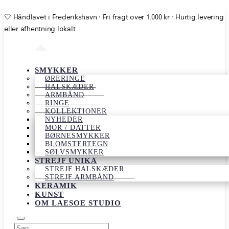
🤍 Håndlavet i Frederikshavn ⋅ Fri fragt over 1.000 kr ⋅ Hurtig levering
eller afhentning lokalt
SMYKKER
ØRERINGE
HALSKÆDER
ARMBÅND
RINGE
KOLLEKTIONER
NYHEDER
MOR / DATTER
BØRNESMYKKER
BLOMSTERTEGN
SØLVSMYKKER
STREJF UNIKA
STREJF HALSKÆDER
STREJF ARMBÅND
KERAMIK
KUNST
OM LAESOE STUDIO