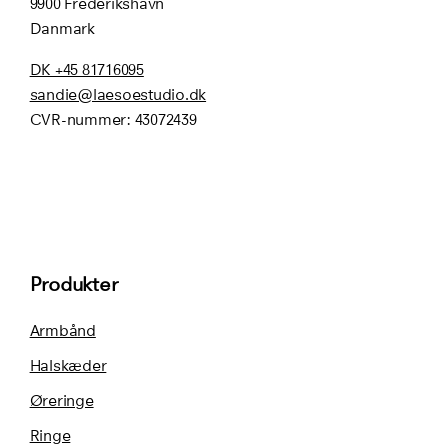
9900 Frederikshavn
Danmark
DK +45 81716095
sandie@laesoestudio.dk
CVR-nummer:
43072439
Produkter
Armbånd
Halskæder
Øreringe
Ringe