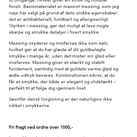
to omgange, hvilket giver en smuk og holdbar
finish. Basismaterialet er massivt messing, som jeg
nøje har valgt på grund af dets unikke egenskaber:
det er antibakterielt, holdbart og allergivenligt.
Styrken i messing, gør det muligt at lave nogle
skarpe og smukke detaljer i hvert smykke.
Messing oxyderer og misfarves ikke som sølv,
hvilket gør at du har glæde af dit guldbelagte
smykke i mange år, uden det mister sin glød eller
misfarves. Messing giver et stærkt og stabilt
fundament, samtidig med at guldets varme glød og
ædle udtryk bevares. Kombinationen sikrer, at du
får et smykke, der både er elegant og slidstærkt –
perfekt til at følge dig igennem livet.
Jævnfør dansk lovgivning er der naturligvis ikke
nikkel i smykkerne.
Fri fragt ved ordre over 1000,-