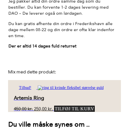
Jeg pakker altid din ordre samme dag som du
bestiller. Du kan forvente 1-2 dages levering med
DAO – De leverer også om lørdagen.
Du kan gratis afhente din ordre i Frederikshavn alle
dage mellem 08-22 og din ordre er ofte klar indenfor
en time.
Der er altid 14 dages fuld returret
Mix med dette produkt:
Tilbud!
Artemis Ring
Den
Den
450,00
kr.
250,00
kr.
TILFØJ TIL KURV
oprindelige
aktuelle
pris
pris
Du ville måske synes om ..
var:
er: