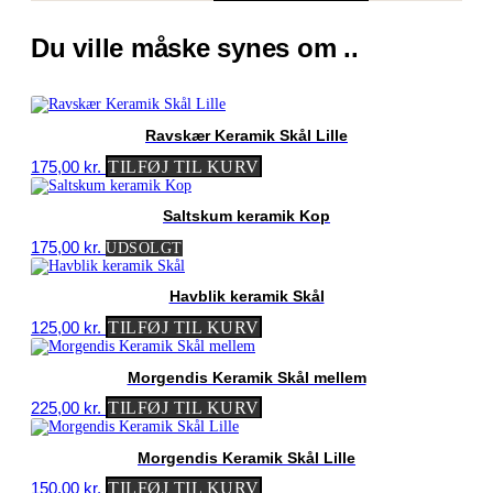
oprindelige
aktuelle
pris
pris
Du ville måske synes om ..
var:
er:
850,00 kr..
450,00 kr..
Ravskær Keramik Skål Lille
175,00
kr.
TILFØJ TIL KURV
Saltskum keramik Kop
175,00
kr.
UDSOLGT
Havblik keramik Skål
125,00
kr.
TILFØJ TIL KURV
Morgendis Keramik Skål mellem
225,00
kr.
TILFØJ TIL KURV
Morgendis Keramik Skål Lille
150,00
kr.
TILFØJ TIL KURV