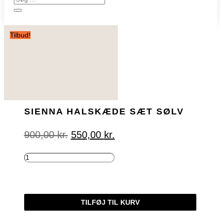
Tilbud!
SIENNA HALSKÆDE SÆT SØLV
Den
Den
900,00
kr.
550,00
kr.
oprindelige
aktuelle
pris
pris
var:
er:
SIENNA
900,00 kr..
550,00 kr..
HALSKÆDE
SÆT
SØLV
TILFØJ TIL KURV
ANTAL