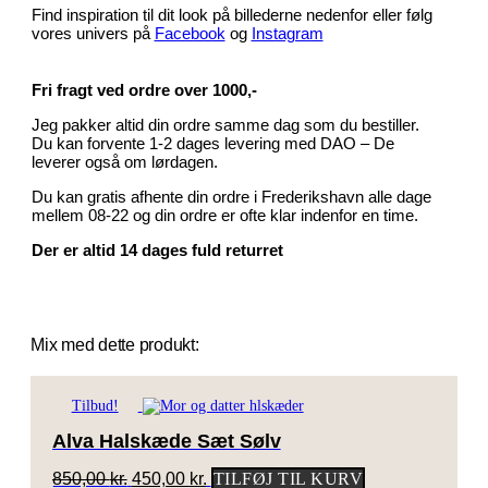
Find inspiration til dit look på billederne nedenfor eller følg
vores univers på
Facebook
og
Instagram
Fri fragt ved ordre over 1000,-
Jeg pakker altid din ordre samme dag som du bestiller.
Du kan forvente 1-2 dages levering med DAO – De
leverer også om lørdagen.
Du kan gratis afhente din ordre i Frederikshavn alle dage
mellem 08-22 og din ordre er ofte klar indenfor en time.
Der er altid 14 dages fuld returret
Mix med dette produkt:
Tilbud!
Alva Halskæde Sæt Sølv
Den
Den
850,00
kr.
450,00
kr.
TILFØJ TIL KURV