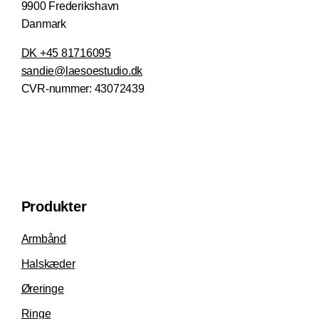
9900 Frederikshavn
Danmark
DK +45 81716095
sandie@laesoestudio.dk
CVR-nummer:
43072439
Produkter
Armbånd
Halskæder
Øreringe
Ringe