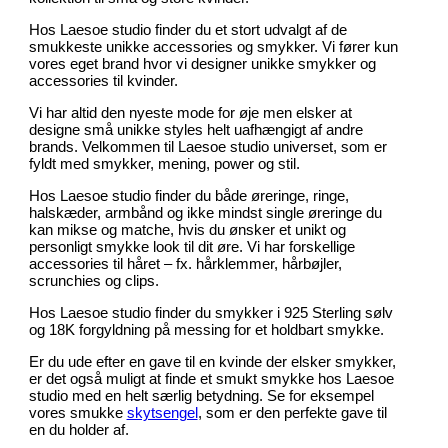
Hos Laesoe studio finder du et stort udvalgt af de
smukkeste unikke accessories og smykker. Vi fører kun
vores eget brand hvor vi designer unikke smykker og
accessories til kvinder.
Vi har altid den nyeste mode for øje men elsker at
designe små unikke styles helt uafhængigt af andre
brands. Velkommen til Laesoe studio universet, som er
fyldt med smykker, mening, power og stil.
Hos Laesoe studio finder du både øreringe, ringe,
halskæder, armbånd og ikke mindst single øreringe du
kan mikse og matche, hvis du ønsker et unikt og
personligt smykke look til dit øre. Vi har forskellige
accessories til håret – fx. hårklemmer, hårbøjler,
scrunchies og clips.
Hos Laesoe studio finder du smykker i 925 Sterling sølv
og 18K forgyldning på messing for et holdbart smykke.
Er du ude efter en gave til en kvinde der elsker smykker,
er det også muligt at finde et smukt smykke hos Laesoe
studio med en helt særlig betydning. Se for eksempel
vores smukke
skytsengel
, som er den perfekte gave til
en du holder af.