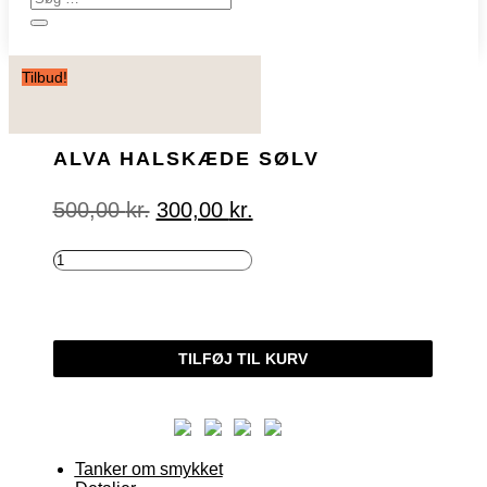
Tilbud!
ALVA HALSKÆDE SØLV
Den
Den
500,00
kr.
300,00
kr.
oprindelige
aktuelle
pris
pris
var:
er:
ALVA
500,00 kr..
300,00 kr..
HALSKÆDE
SØLV
ANTAL
TILFØJ TIL KURV
Tanker om smykket