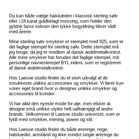
Du kan både vælge halskæden i klassisk sterling sølv
eller i 18 karat guldbelagt messing, som holder den
gyldne farve selvom den tykke forgyldning bliver slidt
med årene.
Mine sterling sølv smykker er stemplet med 925, som er
det faglige stempel for sterling sølv. Dette stemplet må
jeg bruge, da jeg er medlem af dansk ædelmetalkontrol.
Alle mine smykker har foruden det faglige stempel, mit
personlige navnestempel BYL indeni, som er registreret
af dansk ædelmetalkontrol.
Hos Laesoe studio finder du et stort udvalgt af de
smukkeste unikke accessories og smykker. Vi fører kun
vores eget brand hvor vi designer unikke smykker og
accessories til kvinder.
Vi har altid den nyeste mode for øje, men elsker at
designe små unikke styles helt uafhængigt af andre
brands. Velkommen til Laesoe studio universet, som er
fyldt med smykker, mening, power og stil.
Hos Laesoe studio finder du både øreringe, ringe,
halskæder, armbånd og ikke mindst single øreringe du