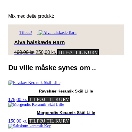
Mix med dette produkt:
Tilbud!
Alva halskæde Barn
Den
Den
400,00
kr.
250,00
kr.
TILFØJ TIL KURV
oprindelige
aktuelle
pris
pris
Du ville måske synes om ..
var:
er:
400,00 kr..
250,00 kr..
Ravskær Keramik Skål Lille
175,00
kr.
TILFØJ TIL KURV
Morgendis Keramik Skål Lille
150,00
kr.
TILFØJ TIL KURV