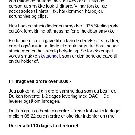
kan mikse og matche, hvis du ønsker et unikt og
personligt smykke look til dit øre. Vi har forskellige
accessories til håret – fx. hårklemmer, hårbøjler,
scrunchies og clips.
Hos Laesoe studio finder du smykker i 925 Sterling sølv
og 18K forgyldning på messing for et holdbart smykke.
Er du ude efter en gave til en kvinde der elsker smykker,
er det også muligt at finde et smukt smykke hos Laesoe
studio med en helt særlig betydning. Se for eksempel
vores smukke
skytsengel
, som er den perfekte gave til
en du holder af.
Fri fragt ved ordre over 1000,-
Jeg pakker altid din ordre samme dag som du bestiller.
Du kan forvente 1-2 dages levering med DAO – De
leverer også om lørdagen.
Du kan gratis afhente din ordre i Frederikshavn alle dage
mellem 08-22 og din ordre er ofte klar indenfor en time.
Der er altid 14 dages fuld returret