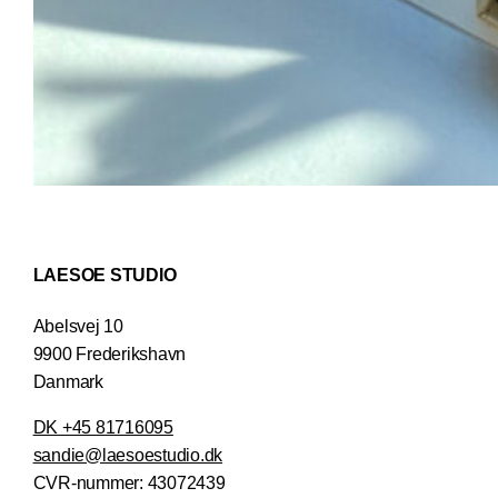
LAESOE STUDIO
Abelsvej 10
9900 Frederikshavn
Danmark
DK +45 81716095
sandie@laesoestudio.dk
CVR-nummer:
43072439