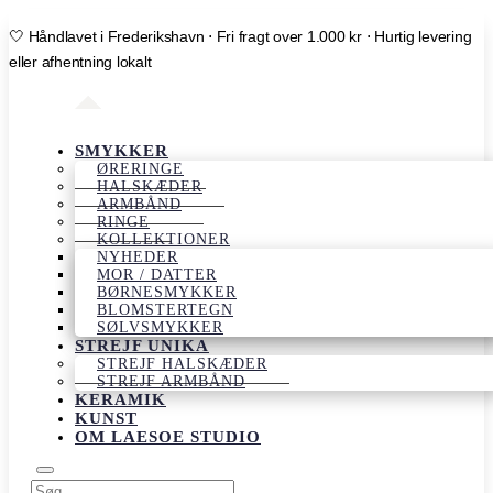
🤍 Håndlavet i Frederikshavn ⋅ Fri fragt over 1.000 kr ⋅ Hurtig levering
eller afhentning lokalt
SMYKKER
ØRERINGE
HALSKÆDER
ARMBÅND
RINGE
KOLLEKTIONER
NYHEDER
MOR / DATTER
BØRNESMYKKER
BLOMSTERTEGN
SØLVSMYKKER
STREJF UNIKA
STREJF HALSKÆDER
STREJF ARMBÅND
KERAMIK
KUNST
OM LAESOE STUDIO