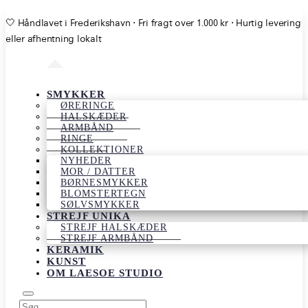
🤍 Håndlavet i Frederikshavn ⋅ Fri fragt over 1.000 kr ⋅ Hurtig levering
eller afhentning lokalt
SMYKKER
ØRERINGE
HALSKÆDER
ARMBÅND
RINGE
KOLLEKTIONER
NYHEDER
MOR / DATTER
BØRNESMYKKER
BLOMSTERTEGN
SØLVSMYKKER
STREJF UNIKA
STREJF HALSKÆDER
STREJF ARMBÅND
KERAMIK
KUNST
OM LAESOE STUDIO