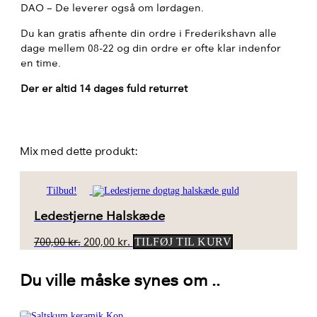
DAO – De leverer også om lørdagen.
Du kan gratis afhente din ordre i Frederikshavn alle
dage mellem 08-22 og din ordre er ofte klar indenfor
en time.
Der er altid 14 dages fuld returret
Mix med dette produkt:
Tilbud!
Ledestjerne Halskæde
Den
Den
700,00
kr.
200,00
kr.
TILFØJ TIL KURV
oprindelige
aktuelle
pris
pris
Du ville måske synes om ..
var:
er:
700,00 kr..
200,00 kr..