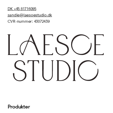
DK +45 81716095
sandie@laesoestudio.dk
CVR-nummer:
43072439
Produkter