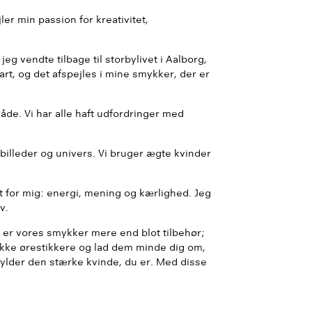
er min passion for kreativitet,
eg vendte tilbage til storbylivet i Aalborg,
art, og det afspejles i mine smykker, der er
måde. Vi har alle haft udfordringer med
 billeder og univers. Vi bruger ægte kvinder
t for mig: energi, mening og kærlighed. Jeg
v.
 er vores smykker mere end blot tilbehør;
smukke ørestikkere og lad dem minde dig om,
hylder den stærke kvinde, du er. Med disse