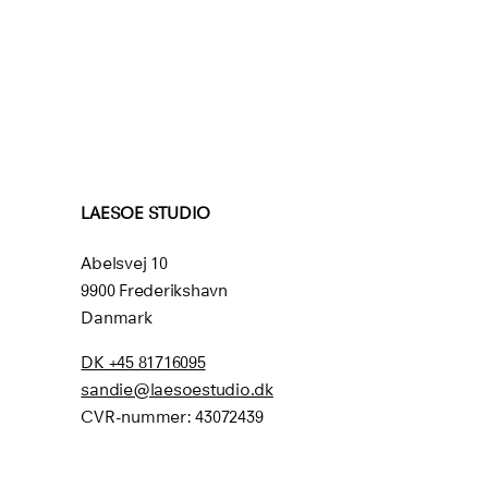
LAESOE STUDIO
Abelsvej 10
9900 Frederikshavn
Danmark
DK +45 81716095
sandie@laesoestudio.dk
CVR-nummer:
43072439