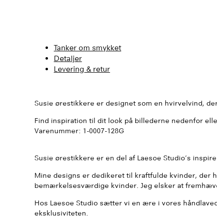
Tanker om smykket
Detaljer
Levering & retur
Susie ørestikkere er designet som en hvirvelvind, de
Find inspiration til dit look på billederne nedenfor el
Varenummer:
1-0007-128G
Susie ørestikkere er en del af Laesoe Studio’s inspir
Mine designs er dedikeret til kraftfulde kvinder, der h
bemærkelsesværdige kvinder. Jeg elsker at fremhæve de
Hos Laesoe Studio sætter vi en ære i vores håndlave
eksklusiviteten.