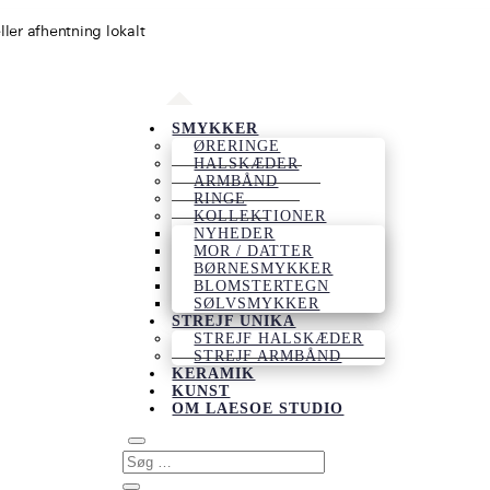
eller afhentning lokalt
SMYKKER
ØRERINGE
HALSKÆDER
ARMBÅND
RINGE
KOLLEKTIONER
NYHEDER
MOR / DATTER
BØRNESMYKKER
BLOMSTERTEGN
SØLVSMYKKER
STREJF UNIKA
STREJF HALSKÆDER
STREJF ARMBÅND
KERAMIK
KUNST
OM LAESOE STUDIO