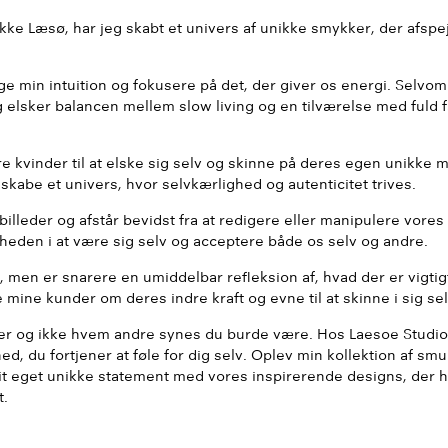
ke Læsø, har jeg skabt et univers af unikke smykker, der afspejl
e min intuition og fokusere på det, der giver os energi. Selvom j
eg elsker balancen mellem slow living og en tilværelse med fuld f
re kvinder til at elske sig selv og skinne på deres egen unikke 
skabe et univers, hvor selvkærlighed og autenticitet trives.
illeder og afstår bevidst fra at redigere eller manipulere vores
eden i at være sig selv og acceptere både os selv og andre.
, men er snarere en umiddelbar refleksion af, hvad der er vigtig
mine kunder om deres indre kraft og evne til at skinne i sig sel
u er og ikke hvem andre synes du burde være. Hos Laesoe Studio
hed, du fortjener at føle for dig selv. Oplev min kollektion af 
it eget unikke statement med vores inspirerende designs, der 
t.