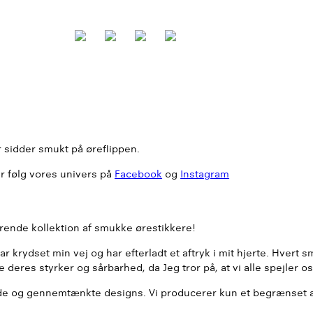
r sidder smukt på øreflippen.
ler følg vores univers på
Facebook
og
Instagram
erende kollektion af smukke ørestikkere!
ar krydset min vej og har efterladt et aftryk i mit hjerte. Hvert 
res styrker og sårbarhed, da Jeg tror på, at vi alle spejler os
de og gennemtænkte designs. Vi producerer kun et begrænset an