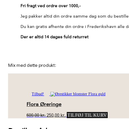
Fri fragt ved ordre over 1000,-
Jeg pakker altid din ordre samme dag som du bestill
Du kan gratis afhente din ordre i Frederikshavn alle d
Der er altid 14 dages fuld returret
Mix med dette produkt:
Tilbud!
Flora Øreringe
Den
Den
600,00
kr.
250,00
kr.
TILFØJ TIL KURV
oprindelige
aktuelle
pris
pris