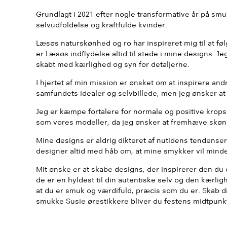
Grundlagt i 2021 efter nogle transformative år på smuk
selvudfoldelse og kraftfulde kvinder.
Læsøs naturskønhed og ro har inspireret mig til at følg
er Læsøs indflydelse altid til stede i mine designs. J
skabt med kærlighed og syn for detaljerne.
I hjertet af min mission er ønsket om at inspirere and
samfundets idealer og selvbillede, men jeg ønsker at 
Jeg er kæmpe fortalere for normale og positive kropsb
som vores modeller, da jeg ønsker at fremhæve skønh
Mine designs er aldrig dikteret af nutidens tendenser
designer altid med håb om, at mine smykker vil minde 
Mit ønske er at skabe designs, der inspirerer den d
de er en hyldest til din autentiske selv og den kærlig
at du er smuk og værdifuld, præcis som du er. Skab d
smukke Susie ørestikkere bliver du festens midtpunk