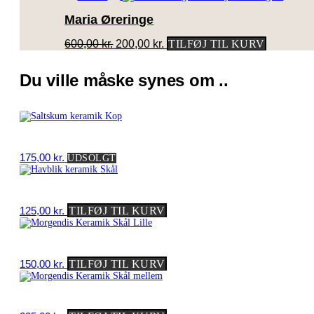
Maria Øreringe
Den
Den
600,00
kr.
200,00
kr.
TILFØJ TIL KURV
oprindelige
aktuelle
pris
pris
Du ville måske synes om ..
var:
er:
600,00 kr..
200,00 kr..
175,00
kr.
UDSOLGT
125,00
kr.
TILFØJ TIL KURV
150,00
kr.
TILFØJ TIL KURV