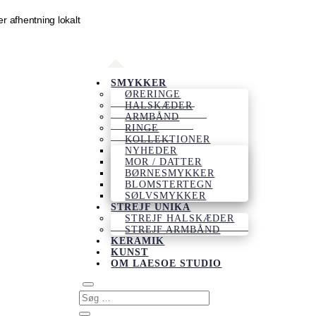
er afhentning lokalt
SMYKKER
ØRERINGE
HALSKÆDER
ARMBÅND
RINGE
KOLLEKTIONER
NYHEDER
MOR / DATTER
BØRNESMYKKER
BLOMSTERTEGN
SØLVSMYKKER
STREJF UNIKA
STREJF HALSKÆDER
STREJF ARMBÅND
KERAMIK
KUNST
OM LAESOE STUDIO