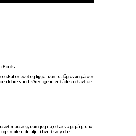
a Edulis.
e skal er buet og ligger som et låg oven på den
 i den klare vand. Øreringene er både en havfrue
assivt messing, som jeg nøje har valgt på grund
pe og smukke detaljer i hvert smykke.