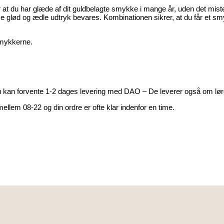
at du har glæde af dit guldbelagte smykke i mange år, uden det mister
e glød og ædle udtryk bevares. Kombinationen sikrer, at du får et sm
 smykkerne.
Du kan forvente 1-2 dages levering med DAO – De leverer også om lø
ellem 08-22 og din ordre er ofte klar indenfor en time.