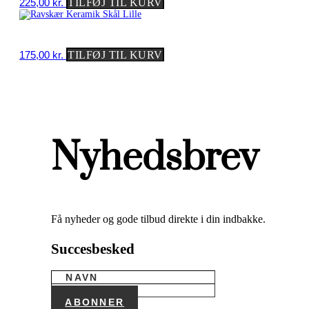
225,00
kr.
TILFØJ TIL KURV
175,00
kr.
TILFØJ TIL KURV
Nyhedsbrev
Få nyheder og gode tilbud direkte i din indbakke.
Succesbesked
ABONNER