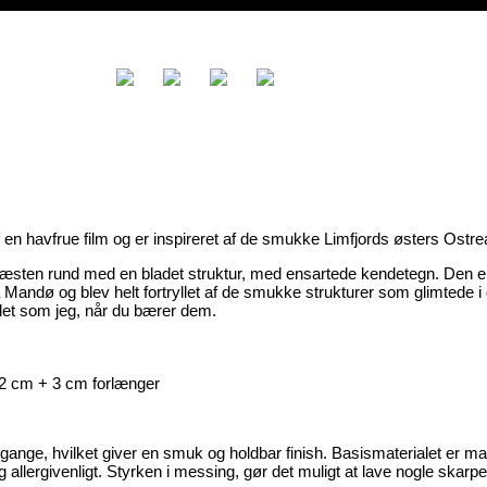
n havfrue film og er inspireret af de smukke Limfjords østers Ostre
næsten rund med en bladet struktur, med ensartede kendetegn. Den en
 på Mandø og blev helt fortryllet af de smukke strukturer som glimtede
yllet som jeg, når du bærer dem.
42 cm + 3 cm forlænger
ange, hvilket giver en smuk og holdbar finish. Basismaterialet er m
og allergivenligt. Styrken i messing, gør det muligt at lave nogle skar