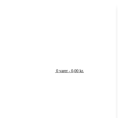
0 varer
-
0,00
kr.