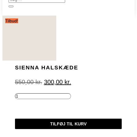
Tilbud!
SIENNA HALSKÆDE
Den
Den
550,00
kr.
300,00
kr.
oprindelige
aktuelle
pris
pris
var:
er:
SIENNA
550,00 kr..
300,00 kr..
HALSKÆDE
ANTAL
TILFØJ TIL KURV