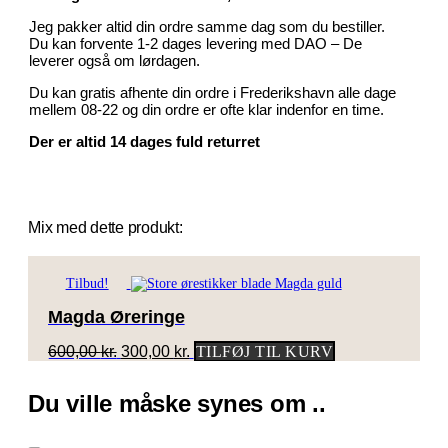
Jeg pakker altid din ordre samme dag som du bestiller.
Du kan forvente 1-2 dages levering med DAO – De
leverer også om lørdagen.
Du kan gratis afhente din ordre i Frederikshavn alle dage
mellem 08-22 og din ordre er ofte klar indenfor en time.
Der er altid 14 dages fuld returret
Mix med dette produkt:
Tilbud!
Magda Øreringe
Den
Den
600,00
kr.
300,00
kr.
TILFØJ TIL KURV
oprindelige
aktuelle
pris
pris
Du ville måske synes om ..
var:
er:
600,00 kr..
300,00 kr..