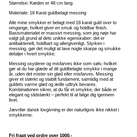
Størrelse: Kæden er 48 cm lang
Materiale: 18 Karat guldbelagt messing
Alle mine smykker er belagt med 18 karat guld over to
omgange, hvilket giver en smuk og holdbar finish.
Basismaterialet er massivt messing, som jeg nøje har
valgt på grund af dets unikke egenskaber: det er
antibakterielt, holdbart og allergivenligt. Styrken i
messing, gør det muligt at lave nogle skarpe og smukke
detaljer i hvert smykke.
Messing oxyderer og misfarves ikke som sølv, hvilket
gør at du har glæde af dit guldbelagte smykke i mange
år, uden det mister sin glød eller misfarves. Messing
giver et stærkt og stabilt fundament, samtidig med at
guldets varme glød og ædle udtryk bevares.
Kombinationen sikrer, at du får et smykke, der både er
elegant og slidstærkt – perfekt til at følge dig igennem
livet.
Jævnfør dansk lovgivning er der naturligvis ikke nikkel i
smykkerne.
Fri fragt ved ordre over 1000,-