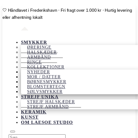
🤍 Håndlavet i Frederikshavn ⋅ Fri fragt over 1.000 kr ⋅ Hurtig levering
eller afhentning lokalt
SMYKKER
ØRERINGE
HALSKÆDER
ARMBÅND
RINGE
KOLLEKTIONER
NYHEDER
MOR / DATTER
BØRNESMYKKER
BLOMSTERTEGN
SØLVSMYKKER
STREJF UNIKA
STREJF HALSKÆDER
STREJF ARMBÅND
KERAMIK
KUNST
OM LAESOE STUDIO