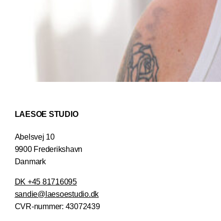
LAESOE STUDIO
Abelsvej 10
9900 Frederikshavn
Danmark
DK +45 81716095
sandie@laesoestudio.dk
CVR-nummer:
43072439