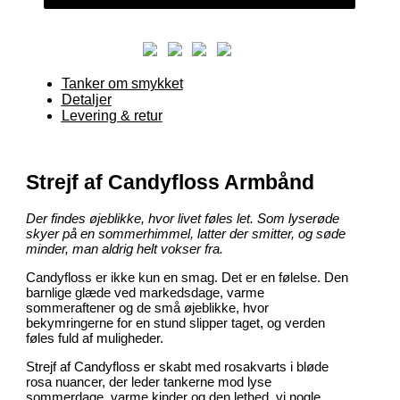
-
EKSTRA
LÆNGDE
Tanker om smykket
ANTAL
Detaljer
Levering & retur
Strejf af Candyfloss Armbånd
Der findes øjeblikke, hvor livet føles let. Som lyserøde
skyer på en sommerhimmel, latter der smitter, og søde
minder, man aldrig helt vokser fra.
Candyfloss er ikke kun en smag. Det er en følelse. Den
barnlige glæde ved markedsdage, varme
sommeraftener og de små øjeblikke, hvor
bekymringerne for en stund slipper taget, og verden
føles fuld af muligheder.
Strejf af Candyfloss er skabt med rosakvarts i bløde
rosa nuancer, der leder tankerne mod lyse
sommerdage, varme kinder og den lethed, vi nogle