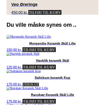
Veo Øreringe
450,00
kr.
TILFØJ TIL KURV
Du ville måske synes om ..
Morgendis Keramik Skål Lille
150,00
kr.
TILFØJ TIL KURV
Havblik keramik Skål
125,00
kr.
TILFØJ TIL KURV
Saltskum keramik Kop
175,00
kr.
UDSOLGT
Ravskær Keramik Skål Lille
175,00
kr.
TILFØJ TIL KURV