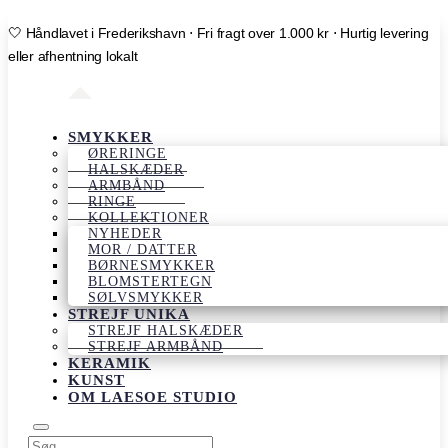
🤍 Håndlavet i Frederikshavn ⋅ Fri fragt over 1.000 kr ⋅ Hurtig levering
eller afhentning lokalt
SMYKKER
ØRERINGE
HALSKÆDER
ARMBÅND
RINGE
KOLLEKTIONER
NYHEDER
MOR / DATTER
BØRNESMYKKER
BLOMSTERTEGN
SØLVSMYKKER
STREJF UNIKA
STREJF HALSKÆDER
STREJF ARMBÅND
KERAMIK
KUNST
OM LAESOE STUDIO