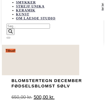
SMYKKER
STREJF UNIKA
KERAMIK
KUNST
OM LAESOE STUDIO
Products
search
Tilbud!
BLOMSTERTEGN DECEMBER
FØDSELSBLOMST SØLV
Den
Den
650,00
kr.
500,00
kr.
oprindelige
aktuelle
pris
pris