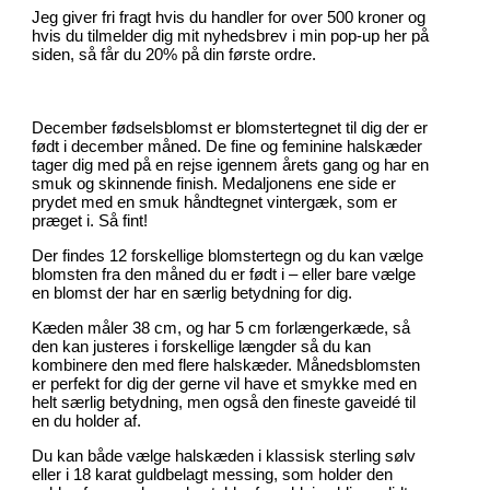
Jeg giver fri fragt hvis du handler for over 500 kroner og
hvis du tilmelder dig mit nyhedsbrev i min pop-up her på
siden, så får du 20% på din første ordre.
December fødselsblomst er blomstertegnet til dig der er
født i december måned. De fine og feminine halskæder
tager dig med på en rejse igennem årets gang og har en
smuk og skinnende finish. Medaljonens ene side er
prydet med en smuk håndtegnet vintergæk, som er
præget i. Så fint!
Der findes 12 forskellige blomstertegn og du kan vælge
blomsten fra den måned du er født i – eller bare vælge
en blomst der har en særlig betydning for dig.
Kæden måler 38 cm, og har 5 cm forlængerkæde, så
den kan justeres i forskellige længder så du kan
kombinere den med flere halskæder. Månedsblomsten
er perfekt for dig der gerne vil have et smykke med en
helt særlig betydning, men også den fineste gaveidé til
en du holder af.
Du kan både vælge halskæden i klassisk sterling sølv
eller i 18 karat guldbelagt messing, som holder den