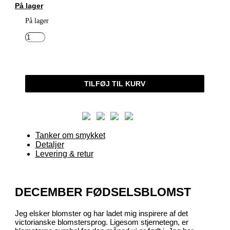
var:
er:
På lager
650,00 kr..
500,00 kr..
På lager
BLOMSTERTEGN
DECEMBER
FØDSELSBLOMST
SØLV
TILFØJ TIL KURV
ANTAL
Tanker om smykket
Detaljer
Levering & retur
DECEMBER FØDSELSBLOMST
Jeg elsker blomster og har ladet mig inspirere af det
victorianske blomstersprog. Ligesom stjernetegn, er