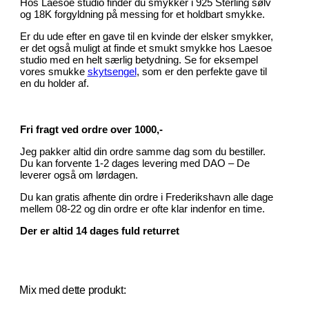
Hos Laesoe studio finder du smykker i 925 Sterling sølv
og 18K forgyldning på messing for et holdbart smykke.
Er du ude efter en gave til en kvinde der elsker smykker,
er det også muligt at finde et smukt smykke hos Laesoe
studio med en helt særlig betydning. Se for eksempel
vores smukke
skytsengel
, som er den perfekte gave til
en du holder af.
Fri fragt ved ordre over 1000,-
Jeg pakker altid din ordre samme dag som du bestiller.
Du kan forvente 1-2 dages levering med DAO – De
leverer også om lørdagen.
Du kan gratis afhente din ordre i Frederikshavn alle dage
mellem 08-22 og din ordre er ofte klar indenfor en time.
Der er altid 14 dages fuld returret
Mix med dette produkt: