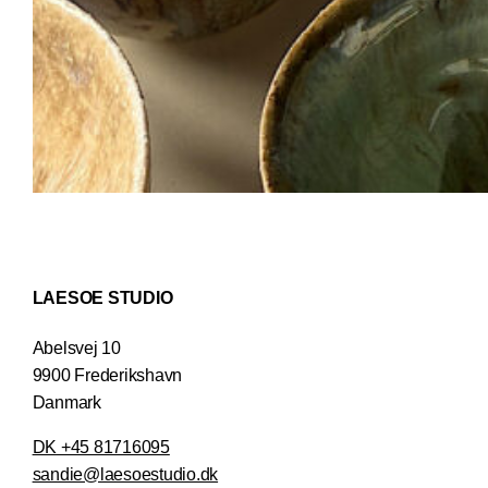
LAESOE STUDIO
Abelsvej 10
9900 Frederikshavn
Danmark
DK +45 81716095
sandie@laesoestudio.dk