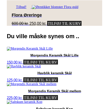
Tilbud!
Flora Øreringe
Den
Den
600,00
kr.
250,00
kr.
TILFØJ TIL KURV
oprindelige
aktuelle
pris
pris
Du ville måske synes om ..
var:
er:
600,00 kr..
250,00 kr..
Morgendis Keramik Skål Lille
150,00
kr.
TILFØJ TIL KURV
Havblik keramik Skål
125,00
kr.
TILFØJ TIL KURV
Morgendis Keramik Skål mellem
225,00
kr.
TILFØJ TIL KURV
Saltskum keramik Kop