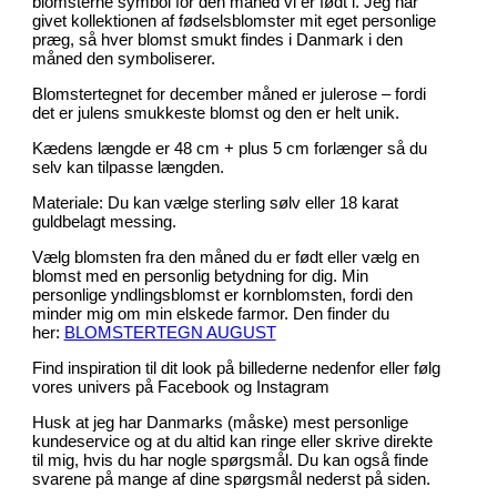
blomsterne symbol for den måned vi er født i. Jeg har
givet kollektionen af fødselsblomster mit eget personlige
præg, så hver blomst smukt findes i Danmark i den
måned den symboliserer.
Blomstertegnet for december måned er julerose – fordi
det er julens smukkeste blomst og den er helt unik.
Kædens længde er 48 cm + plus 5 cm forlænger så du
selv kan tilpasse længden.
Materiale: Du kan vælge sterling sølv eller 18 karat
guldbelagt messing.
Vælg blomsten fra den måned du er født eller vælg en
blomst med en personlig betydning for dig. Min
personlige yndlingsblomst er kornblomsten, fordi den
minder mig om min elskede farmor. Den finder du
her:
BLOMSTERTEGN AUGUST
Find inspiration til dit look på billederne nedenfor eller følg
vores univers på Facebook og Instagram
Husk at jeg har Danmarks (måske) mest personlige
kundeservice og at du altid kan ringe eller skrive direkte
til mig, hvis du har nogle spørgsmål. Du kan også finde
svarene på mange af dine spørgsmål nederst på siden.