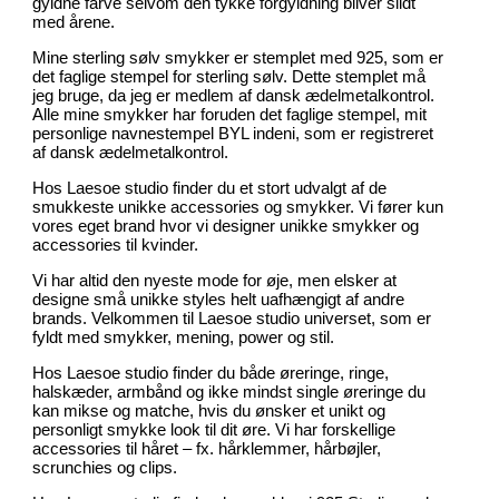
gyldne farve selvom den tykke forgyldning bliver slidt
med årene.
Mine sterling sølv smykker er stemplet med 925, som er
det faglige stempel for sterling sølv. Dette stemplet må
jeg bruge, da jeg er medlem af dansk ædelmetalkontrol.
Alle mine smykker har foruden det faglige stempel, mit
personlige navnestempel BYL indeni, som er registreret
af dansk ædelmetalkontrol.
Hos Laesoe studio finder du et stort udvalgt af de
smukkeste unikke accessories og smykker. Vi fører kun
vores eget brand hvor vi designer unikke smykker og
accessories til kvinder.
Vi har altid den nyeste mode for øje, men elsker at
designe små unikke styles helt uafhængigt af andre
brands. Velkommen til Laesoe studio universet, som er
fyldt med smykker, mening, power og stil.
Hos Laesoe studio finder du både øreringe, ringe,
halskæder, armbånd og ikke mindst single øreringe du
kan mikse og matche, hvis du ønsker et unikt og
personligt smykke look til dit øre. Vi har forskellige
accessories til håret – fx. hårklemmer, hårbøjler,
scrunchies og clips.