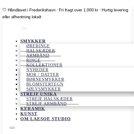
🤍 Håndlavet i Frederikshavn ⋅ Fri fragt over 1.000 kr ⋅ Hurtig levering
eller afhentning lokalt
SMYKKER
ØRERINGE
HALSKÆDER
ARMBÅND
RINGE
KOLLEKTIONER
NYHEDER
MOR / DATTER
BØRNESMYKKER
BLOMSTERTEGN
SØLVSMYKKER
STREJF UNIKA
STREJF HALSKÆDER
STREJF ARMBÅND
KERAMIK
KUNST
OM LAESOE STUDIO