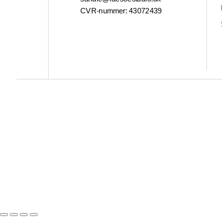
CVR-nummer:
43072439