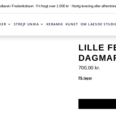
lavet i Frederikshavn ⋅ Fri fragt over 1.000 kr ⋅ Hurtig levering eller afhentnin
KER
STREJF UNIKA
KERAMIK
KUNST
OM LAESOE STUDI
LILLE F
DAGMA
700,00
kr.
På lager