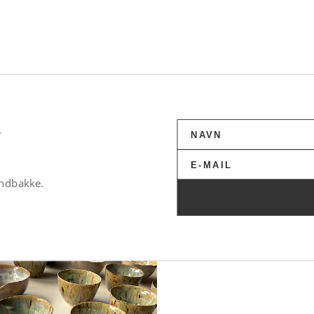
v
indbakke.