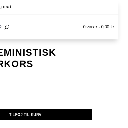
g lokalt
0 varer
-
0,00
kr.
O
EMINISTISK
RKORS
TILFØJ TIL KURV