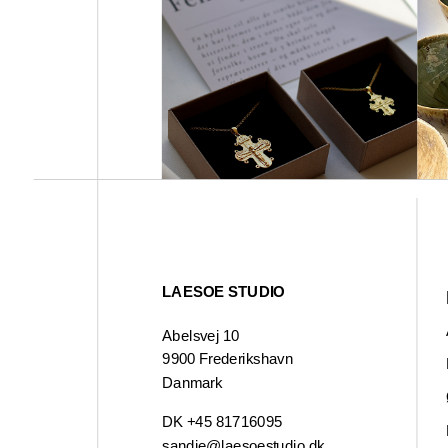
LAESOE STUDIO
Abelsvej 10
9900 Frederikshavn
Danmark
DK +45 81716095
sandie@laesoestudio.dk