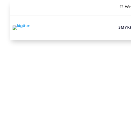
🤍 Hånd
SMYK