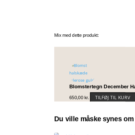
Mix med dette produkt:
Blomstertegn December H
TILFØJ TIL KURV
650,00
kr.
Du ville måske synes om 