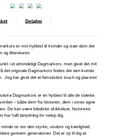
ket
Detaljer
r
gmarkors er min hyldest til kvinder og især dem der
n og litteraturen.
nkt i et almindeligt Dagmarkors, men givet det mit
På det originale Dagmarkors findes der een kvinde
 Jeg har givet det et feministisk touch og placeret
stiske Dagmarkors er en hyldest til alle de stærke
 verden – både dem fra historien, dem i vores egne
troen. De kan være bibelske skikkelser, historiske
er har haft betydning for netop dig.
t minde os om den styrke, visdom og kærlighed,
idere gennem generationer. Det er op til dig at